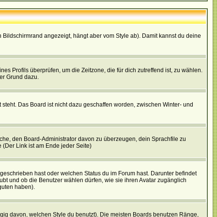
 Bildschirmrand angezeigt, hängt aber vom Style ab). Damit kannst du deine
nes Profils überprüfen, um die Zeitzone, die für dich zutreffend ist, zu wählen.
uter Grund dazu.
 steht. Das Board ist nicht dazu geschaffen worden, zwischen Winter- und
rsuche, den Board-Administrator davon zu überzeugen, dein Sprachfile zu
e (Der Link ist am Ende jeder Seite)
 geschrieben hast oder welchen Status du im Forum hast. Darunter befindet
aubt und ob die Benutzer wählen dürfen, wie sie ihren Avatar zugänglich
guten haben).
gig davon, welchen Style du benutzt). Die meisten Boards benutzen Ränge,