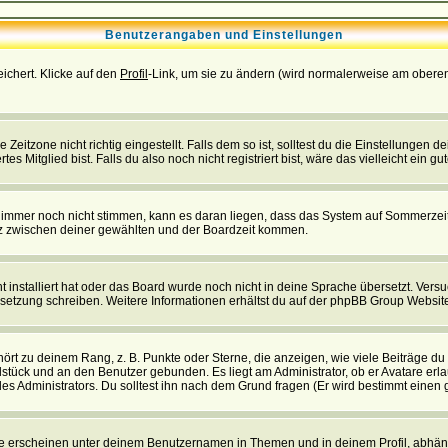
Benutzerangaben und Einstellungen
eichert. Klicke auf den
Profil
-Link, um sie zu ändern (wird normalerweise am oberen
itzone nicht richtig eingestellt. Falls dem so ist, solltest du die Einstellungen dei
es Mitglied bist. Falls du also noch nicht registriert bist, wäre das vielleicht ein g
en immer noch nicht stimmen, kann es daran liegen, dass das System auf Sommerzeit
z zwischen deiner gewählten und der Boardzeit kommen.
ht installiert hat oder das Board wurde noch nicht in deine Sprache übersetzt. Ve
Übersetzung schreiben. Weitere Informationen erhältst du auf der phpBB Group Websit
rt zu deinem Rang, z. B. Punkte oder Sterne, die anzeigen, wie viele Beiträge du
elstück und an den Benutzer gebunden. Es liegt am Administrator, ob er Avatare erl
s Administrators. Du solltest ihn nach dem Grund fragen (Er wird bestimmt einen 
e erscheinen unter deinem Benutzernamen in Themen und in deinem Profil, abhän