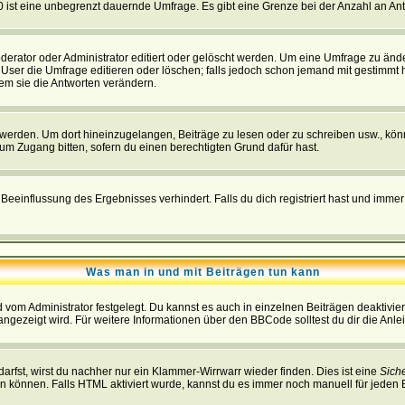
 0 ist eine unbegrenzt dauernde Umfrage. Es gibt eine Grenze bei der Anzahl an Antw
ator oder Administrator editiert oder gelöscht werden. Um eine Umfrage zu änder
r die Umfrage editieren oder löschen; falls jedoch schon jemand mit gestimmt ha
em sie die Antworten verändern.
rden. Um dort hineinzugelangen, Beiträge zu lesen oder zu schreiben usw., könn
 um Zugang bitten, sofern du einen berechtigten Grund dafür hast.
einflussung des Ergebnisses verhindert. Falls du dich registriert hast und immer 
Was man in und mit Beiträgen tun kann
vom Administrator festgelegt. Du kannst es auch in einzelnen Beiträgen deaktivie
angezeigt wird. Für weitere Informationen über den BBCode solltest du dir die Anle
darfst, wirst du nachher nur ein Klammer-Wirrwarr wieder finden. Dies ist eine
Sich
können. Falls HTML aktiviert wurde, kannst du es immer noch manuell für jeden 