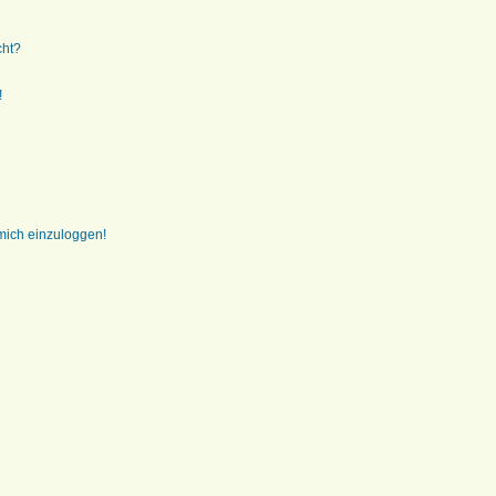
cht?
!
 mich einzuloggen!