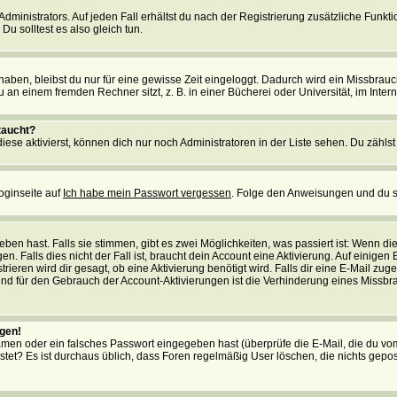
ministrators. Auf jeden Fall erhältst du nach der Registrierung zusätzliche Funktion
u solltest es also gleich tun.
 haben, bleibst du nur für eine gewisse Zeit eingeloggt. Dadurch wird ein Missbrau
n einem fremden Rechner sitzt, z. B. in einer Bücherei oder Universität, im Intern
taucht?
iese aktivierst, können dich nur noch Administratoren in der Liste sehen. Du zählst
oginseite auf
Ich habe mein Passwort vergessen
. Folge den Anweisungen und du so
en hast. Falls sie stimmen, gibt es zwei Möglichkeiten, was passiert ist: Wenn 
 Falls dies nicht der Fall ist, braucht dein Account eine Aktivierung. Auf einigen
rieren wird dir gesagt, ob eine Aktivierung benötigt wird. Falls dir eine E-Mail zu
rund für den Gebrauch der Account-Aktivierungen ist die Verhinderung eines Missb
ggen!
men oder ein falsches Passwort eingegeben hast (überprüfe die E-Mail, die du vo
gepostet? Es ist durchaus üblich, dass Foren regelmäßig User löschen, die nichts ge