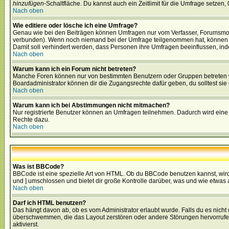
hinzufügen
-Schaltfläche. Du kannst auch ein Zeitlimit für die Umfrage setzen,
Nach oben
Wie editiere oder lösche ich eine Umfrage?
Genau wie bei den Beiträgen können Umfragen nur vom Verfasser, Forumsmoder
verbunden). Wenn noch niemand bei der Umfrage teilgenommen hat, können Use
Damit soll verhindert werden, dass Personen ihre Umfragen beeinflussen, ind
Nach oben
Warum kann ich ein Forum nicht betreten?
Manche Foren können nur von bestimmten Benutzern oder Gruppen betreten we
Boardadministrator können dir die Zugangsrechte dafür geben, du solltest sie
Nach oben
Warum kann ich bei Abstimmungen nicht mitmachen?
Nur registrierte Benutzer können an Umfragen teilnehmen. Dadurch wird eine Be
Rechte dazu.
Nach oben
Was ist BBCode?
BBCode ist eine spezielle Art von HTML. Ob du BBCode benutzen kannst, wird 
und ] umschlossen und bietet dir große Kontrolle darüber, was und wie etwas 
Nach oben
Darf ich HTML benutzen?
Das hängt davon ab, ob es vom Administrator erlaubt wurde. Falls du es nicht 
überschwemmen, die das Layout zerstören oder andere Störungen hervorrufen 
aktivierst.