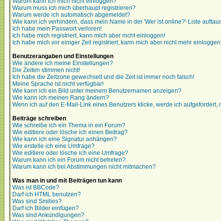
Warum kann ich mich nicht einloggen?
Warum muss ich mich überhaupt registrieren?
Warum werde ich automatisch abgemeldet?
Wie kann ich verhindern, dass mein Name in der 'Wer ist online?'-Liste auftau
Ich habe mein Passwort verloren!
Ich habe mich registriert, kann mich aber nicht einloggen!
Ich habe mich vor einiger Zeit registriert, kann mich aber nicht mehr einloggen
Benutzerangaben und Einstellungen
Wie ändere ich meine Einstellungen?
Die Zeiten stimmen nicht!
Ich habe die Zeitzone gewechselt und die Zeit ist immer noch falsch!
Meine Sprache ist nicht verfügbar!
Wie kann ich ein Bild unter meinem Benutzernamen anzeigen?
Wie kann ich meinen Rang ändern?
Wenn ich auf den E-Mail-Link eines Benutzers klicke, werde ich aufgefordert,
Beiträge schreiben
Wie schreibe ich ein Thema in ein Forum?
Wie editiere oder lösche ich einen Beitrag?
Wie kann ich eine Signatur anhängen?
Wie erstelle ich eine Umfrage?
Wie editiere oder lösche ich eine Umfrage?
Warum kann ich ein Forum nicht betreten?
Warum kann ich bei Abstimmungen nicht mitmachen?
Was man in und mit Beiträgen tun kann
Was ist BBCode?
Darf ich HTML benutzen?
Was sind Smilies?
Darf ich Bilder einfügen?
Was sind Ankündigungen?