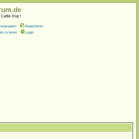
rum.de
 Cattle Dog !
zergruppen
Registrieren
en zu lesen
Login