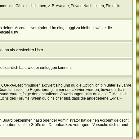
en, die Gäste nicht haben, z. B. Avatare, Private Nachrichten, Eintritt in
ch deines Accounts verhindert. Um eingeloggt zu bleiben, wähle die
etcafé usw.
 dann als versteckter User.
lltest dich bald wieder einloggen können.
die COPPA-Bestimmungen aktiviert sind und du die Option
Ich bin unter 12 Jahre
 Boards muss eine Registrierung immer erst aktiviert werden, bevor du dich
gesandt wurde, folge den enthaltenen Anweisungen; falls du diese E-Mail nicht
rauchs des Forums. Wenn du dir sicher bist, dass die angegebene E-Mail-
m Board bekommen hast) oder der Administrator hat deinen Account gelöscht.
postet haben, um die Größe der Datenbank zu verringern. Versuche dich erneut