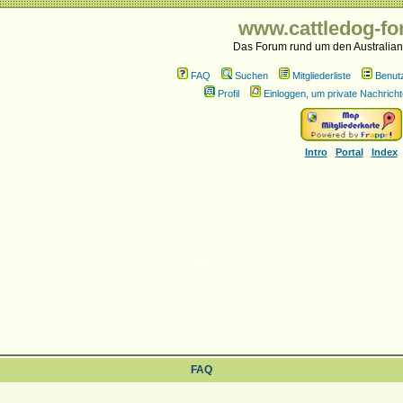
www.cattledog-fo
Das Forum rund um den Australian
FAQ
Suchen
Mitgliederliste
Benut
Profil
Einloggen, um private Nachricht
Intro
Portal
Index
FAQ