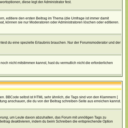
ortoptionen, diese legt der Administrator fest.
n, editiere den ersten Beitrag im Thema (die Umfrage ist immer damit
t, können sie nur Moderatoren oder Administratoren löschen oder editieren.
test du eine spezielle Erlaubnis brauchen. Nur der Forumsmoderator und der
noch nicht mitstimmen kannst, hast du vermutlich nicht die erforderlichen
ren. BBCode selbst ist HTML sehr ähnlich, die Tags sind von den Klammern [
itung anschauen, die du von der Beitrag schreiben-Seite aus erreichen kannst.
erung
, um Leute davon abzuhalten, das Forum mit unnötigen Tags zu
Beitrag deaktivieren, indem du beim Schreiben die entsprechende Option