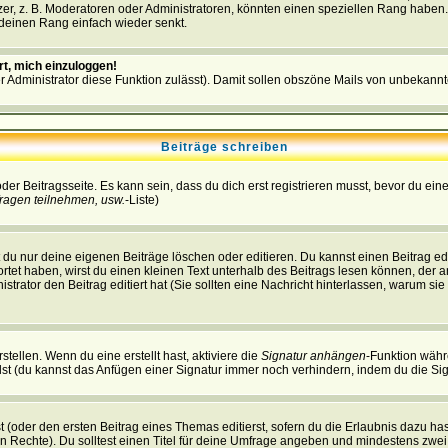
r, z. B. Moderatoren oder Administratoren, könnten einen speziellen Rang haben. 
r deinen Rang einfach wieder senkt.
rt, mich einzuloggen!
der Administrator diese Funktion zulässt). Damit sollen obszöne Mails von unbeka
Beiträge schreiben
der Beitragsseite. Es kann sein, dass du dich erst registrieren musst, bevor du e
ragen teilnehmen, usw.
-Liste)
du nur deine eigenen Beiträge löschen oder editieren. Du kannst einen Beitrag edi
ortet haben, wirst du einen kleinen Text unterhalb des Beitrags lesen können, der 
nistrator den Beitrag editiert hat (Sie sollten eine Nachricht hinterlassen, warum s
tellen. Wenn du eine erstellt hast, aktiviere die
Signatur anhängen
-Funktion währ
st (du kannst das Anfügen einer Signatur immer noch verhindern, indem du die Sig
 (oder den ersten Beitrag eines Themas editierst, sofern du die Erlaubnis dazu hast
chen Rechte). Du solltest einen Titel für deine Umfrage angeben und mindestens zw