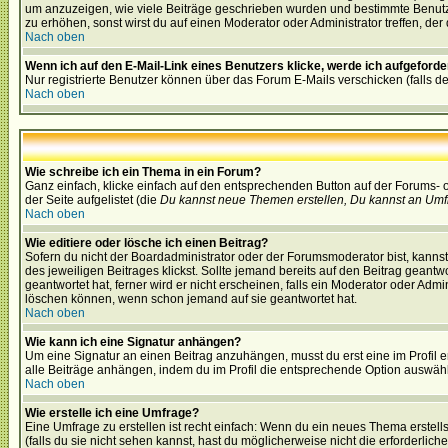
um anzuzeigen, wie viele Beiträge geschrieben wurden und bestimmte Benutze
zu erhöhen, sonst wirst du auf einen Moderator oder Administrator treffen, de
Nach oben
Wenn ich auf den E-Mail-Link eines Benutzers klicke, werde ich aufgeforde
Nur registrierte Benutzer können über das Forum E-Mails verschicken (falls 
Nach oben
Wie schreibe ich ein Thema in ein Forum?
Ganz einfach, klicke einfach auf den entsprechenden Button auf der Forums- o
der Seite aufgelistet (die
Du kannst neue Themen erstellen, Du kannst an Umf
Nach oben
Wie editiere oder lösche ich einen Beitrag?
Sofern du nicht der Boardadministrator oder der Forumsmoderator bist, kannst 
des jeweiligen Beitrages klickst. Sollte jemand bereits auf den Beitrag geantw
geantwortet hat, ferner wird er nicht erscheinen, falls ein Moderator oder Admi
löschen können, wenn schon jemand auf sie geantwortet hat.
Nach oben
Wie kann ich eine Signatur anhängen?
Um eine Signatur an einen Beitrag anzuhängen, musst du erst eine im Profil ers
alle Beiträge anhängen, indem du im Profil die entsprechende Option auswähl
Nach oben
Wie erstelle ich eine Umfrage?
Eine Umfrage zu erstellen ist recht einfach: Wenn du ein neues Thema erstellst
(falls du sie nicht sehen kannst, hast du möglicherweise nicht die erforderli