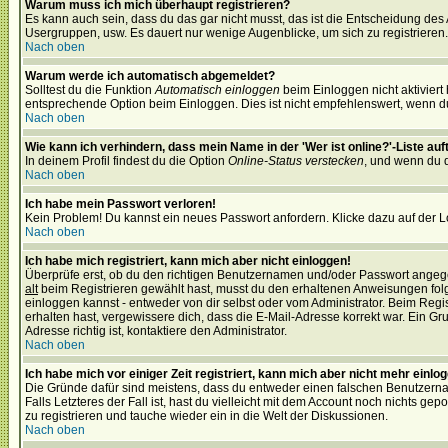
Warum muss ich mich überhaupt registrieren?
Es kann auch sein, dass du das gar nicht musst, das ist die Entscheidung des Ad
Usergruppen, usw. Es dauert nur wenige Augenblicke, um sich zu registrieren. D
Nach oben
Warum werde ich automatisch abgemeldet?
Solltest du die Funktion
Automatisch einloggen
beim Einloggen nicht aktiviert
entsprechende Option beim Einloggen. Dies ist nicht empfehlenswert, wenn du a
Nach oben
Wie kann ich verhindern, dass mein Name in der 'Wer ist online?'-Liste auf
In deinem Profil findest du die Option
Online-Status verstecken
, und wenn du d
Nach oben
Ich habe mein Passwort verloren!
Kein Problem! Du kannst ein neues Passwort anfordern. Klicke dazu auf der L
Nach oben
Ich habe mich registriert, kann mich aber nicht einloggen!
Überprüfe erst, ob du den richtigen Benutzernamen und/oder Passwort angegeb
alt
beim Registrieren gewählt hast, musst du den erhaltenen Anweisungen folgen.
einloggen kannst - entweder von dir selbst oder vom Administrator. Beim Regist
erhalten hast, vergewissere dich, dass die E-Mail-Adresse korrekt war. Ein G
Adresse richtig ist, kontaktiere den Administrator.
Nach oben
Ich habe mich vor einiger Zeit registriert, kann mich aber nicht mehr einlo
Die Gründe dafür sind meistens, dass du entweder einen falschen Benutzerna
Falls Letzteres der Fall ist, hast du vielleicht mit dem Account noch nichts 
zu registrieren und tauche wieder ein in die Welt der Diskussionen.
Nach oben