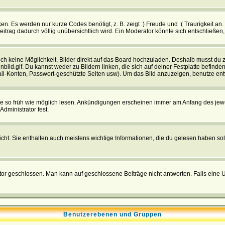
n. Es werden nur kurze Codes benötigt, z. B. zeigt :) Freude und :( Traurigkeit an
Beitrag dadurch völlig unübersichtlich wird. Ein Moderator könnte sich entschließen
noch keine Möglichkeit, Bilder direkt auf das Board hochzuladen. Deshalb musst du 
inbild.gif. Du kannst weder zu Bildern linken, die sich auf deiner Festplatte befind
Mail-Konten, Passwort-geschützte Seiten usw). Um das Bild anzuzeigen, benutze en
sie so früh wie möglich lesen. Ankündigungen erscheinen immer am Anfang des je
dministrator fest.
t. Sie enthalten auch meistens wichtige Informationen, die du gelesen haben so
eschlossen. Man kann auf geschlossene Beiträge nicht antworten. Falls eine Um
Benutzerebenen und Gruppen