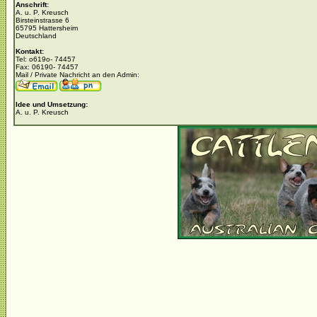
Anschrift:
A. u. P. Kreusch
Birsteinstrasse 6
65795 Hattersheim
Deutschland
Kontakt:
Tel: o619o- 74457
Fax: 06190- 74457
Mail / Private Nachricht an den Admin:
Idee und Umsetzung:
A. u. P. Kreusch