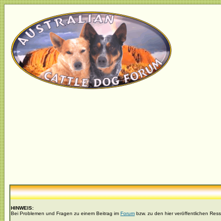
HINWEIS:
Bei Problemen und Fragen zu einem Beitrag im
Forum
bzw. zu den hier veröffentlichen Res