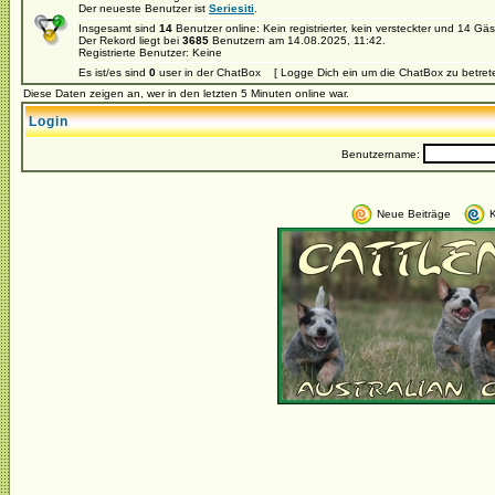
Der neueste Benutzer ist
Seriesiti
.
Insgesamt sind
14
Benutzer online: Kein registrierter, kein versteckter und 14 Gä
Der Rekord liegt bei
3685
Benutzern am 14.08.2025, 11:42.
Registrierte Benutzer: Keine
Es ist/es sind
0
user in der ChatBox [ Logge Dich ein um die ChatBox zu betret
Diese Daten zeigen an, wer in den letzten 5 Minuten online war.
Login
Benutzername:
Neue Beiträge
K