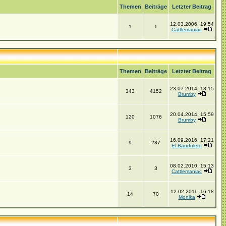
Themen
Beiträge
Letzter Beitrag
12.03.2006, 19:54
1
1
Cattlemaniac
Themen
Beiträge
Letzter Beitrag
23.07.2014, 13:15
343
4152
Brumby
20.04.2014, 15:59
120
1076
Brumby
16.09.2016, 17:21
9
287
El Bandolero
08.02.2010, 15:13
3
3
Cattlemaniac
12.02.2011, 16:18
14
70
Monika