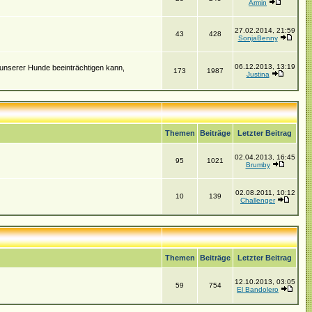
Armin
27.02.2014, 21:59
43
428
SonjaBenny
06.12.2013, 13:19
 unserer Hunde beeinträchtigen kann,
173
1987
Justina
Themen
Beiträge
Letzter Beitrag
02.04.2013, 16:45
95
1021
Brumby
02.08.2011, 10:12
10
139
Challenger
Themen
Beiträge
Letzter Beitrag
12.10.2013, 03:05
59
754
El Bandolero