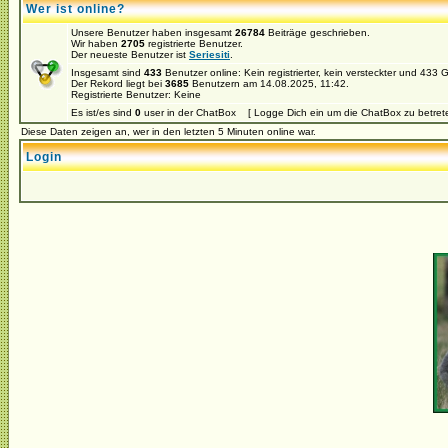
Wer ist online?
Unsere Benutzer haben insgesamt
26784
Beiträge geschrieben.
Wir haben
2705
registrierte Benutzer.
Der neueste Benutzer ist
Seriesiti
.
Insgesamt sind
433
Benutzer online: Kein registrierter, kein versteckter und 433
Der Rekord liegt bei
3685
Benutzern am 14.08.2025, 11:42.
Registrierte Benutzer: Keine
Es ist/es sind
0
user in der ChatBox [ Logge Dich ein um die ChatBox zu betret
Diese Daten zeigen an, wer in den letzten 5 Minuten online war.
Login