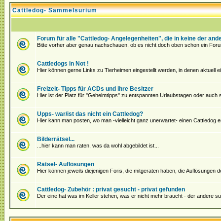
Cattledog- Sammelsurium
Forum für alle "Cattledog- Angelegenheiten", die in keine der an
Bitte vorher aber genau nachschauen, ob es nicht doch oben schon ein Foru
Cattledogs in Not !
Hier können gerne Links zu Tierheimen eingestellt werden, in denen aktuell ein
Freizeit- Tipps für ACDs und ihre Besitzer
Hier ist der Platz für "Geheimtipps" zu entspannten Urlaubstagen oder auch
Upps- war/ist das nicht ein Cattledog?
Hier kann man posten, wo man -vielleicht ganz unerwartet- einen Cattledog en
Bilderrätsel...
...hier kann man raten, was da wohl abgebildet ist...
Rätsel- Auflösungen
Hier können jeweils diejenigen Foris, die mitgeraten haben, die Auflösungen 
Cattledog- Zubehör : privat gesucht - privat gefunden
Der eine hat was im Keller stehen, was er nicht mehr braucht - der andere su