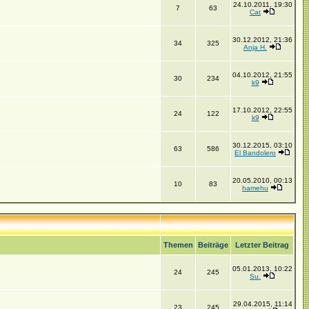
24.10.2011, 19:30
7
63
Cat
30.12.2012, 21:36
34
325
Anja H.
04.10.2012, 21:55
30
234
k9
17.10.2012, 22:55
24
122
k9
30.12.2015, 03:10
63
586
El Bandolero
20.05.2010, 00:13
10
83
hamehu
Themen
Beiträge
Letzter Beitrag
05.01.2013, 10:22
24
245
Su.
29.04.2015, 11:14
23
245