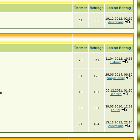
Themen
Beiträge
Letzter Beitrag
19.12.2012, 02:12
11
63
Australops
Themen
Beiträge
Letzter Beitrag
11.04.2012, 19:18
78
641
Sidman
26.06.2014, 06:35
31
196
SonjaBenny
09.12.2011, 01:16
18
187
en
Beatrice
30.03.2010, 12:28
38
337
Läufer
15.12.2012, 22:14
21
424
Australops