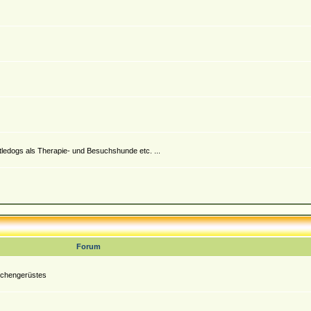
ttledogs als Therapie- und Besuchshunde etc. ...
Forum
nochengerüstes