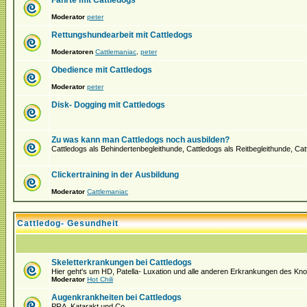
Fährte mit Cattledogs
Moderator
peter
Rettungshundearbeit mit Cattledogs
Moderatoren
Cattlemaniac
,
peter
Obedience mit Cattledogs
Moderator
peter
Disk- Dogging mit Cattledogs
Zu was kann man Cattledogs noch ausbilden?
Cattledogs als Behindertenbegleithunde, Cattledogs als Reitbegleithunde, Ca
Clickertraining in der Ausbildung
Moderator
Cattlemaniac
Cattledog- Gesundheit
Skeletterkrankungen bei Cattledogs
Hier geht's um HD, Patella- Luxation und alle anderen Erkrankungen des K
Moderator
Hot Chili
Augenkrankheiten bei Cattledogs
PRA, Katarakt und Co. ...