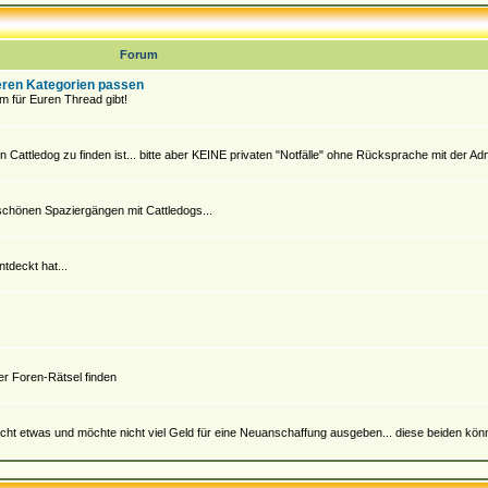
Forum
deren Kategorien passen
m für Euren Thread gibt!
 Cattledog zu finden ist... bitte aber KEINE privaten "Notfälle" ohne Rücksprache mit der Admin
 schönen Spaziergängen mit Cattledogs...
tdeckt hat...
der Foren-Rätsel finden
cht etwas und möchte nicht viel Geld für eine Neuanschaffung ausgeben... diese beiden könnte