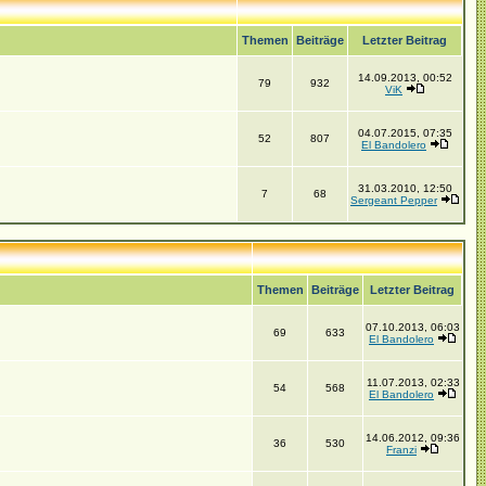
Themen
Beiträge
Letzter Beitrag
14.09.2013, 00:52
79
932
ViK
04.07.2015, 07:35
52
807
El Bandolero
31.03.2010, 12:50
7
68
Sergeant Pepper
Themen
Beiträge
Letzter Beitrag
07.10.2013, 06:03
69
633
El Bandolero
11.07.2013, 02:33
54
568
El Bandolero
14.06.2012, 09:36
36
530
Franzi