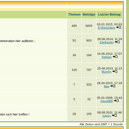
Themen
Beiträge
Letzter Beitrag
03.01.2015, 03:03
495
5655
El Bandolero
28.08.2014, 11:19
52
903
istration hier auflisten...
Eifelheeler
16.06.2012, 17:07
34
194
Sidman
25.08.2013, 11:13
126
797
Murphy
28.04.2010, 17:19
7
320
Max
05.01.2008, 15:43
5
32
ClaudiBB
08.08.2011, 11:48
29
155
n sich hier treffen !
happy
Alle Zeiten sind GMT + 1 Stunde