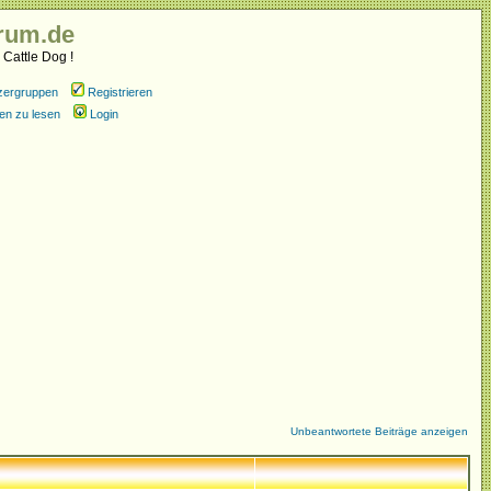
rum.de
 Cattle Dog !
zergruppen
Registrieren
en zu lesen
Login
Unbeantwortete Beiträge anzeigen