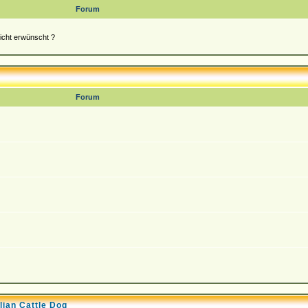
Forum
nicht erwünscht ?
Forum
lian Cattle Dog