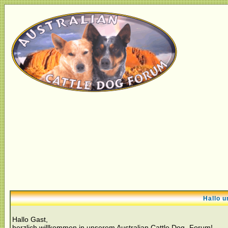
Hallo u
Hallo Gast,
herzlich willkommen in unserem Australian Cattle Dog- Forum!