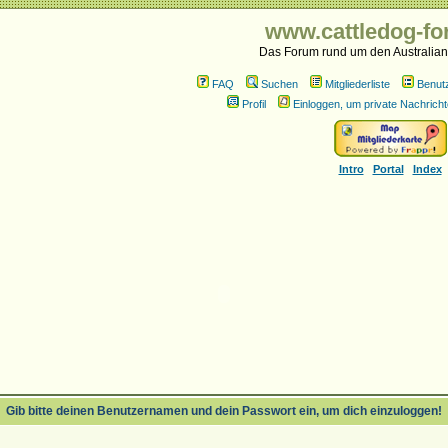
www.cattledog-fo
Das Forum rund um den Australian
FAQ
Suchen
Mitgliederliste
Benut
Profil
Einloggen, um private Nachricht
Intro
Portal
Index
Gib bitte deinen Benutzernamen und dein Passwort ein, um dich einzuloggen!