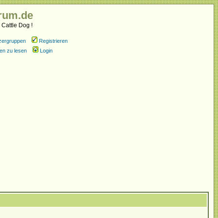
rum.de
 Cattle Dog !
zergruppen
Registrieren
en zu lesen
Login