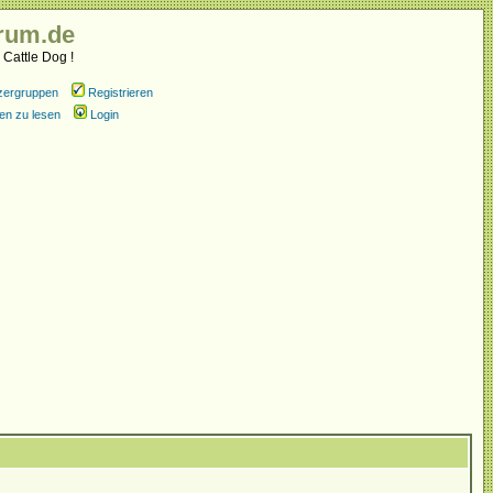
rum.de
 Cattle Dog !
zergruppen
Registrieren
en zu lesen
Login