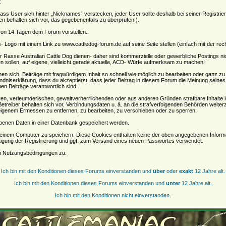
:
, dass User sich hinter „Nicknames“ verstecken, jeder User sollte deshalb bei seiner Regist
oren behalten sich vor, das gegebenenfalls zu überprüfen!).
 von 14 Tagen dem Forum vorstellen.
Logo mit einem Link zu www.cattledog-forum.de auf seine Seite stellen (einfach mit der rec
der Rasse Australian Cattle Dog dienen- daher sind kommerzielle oder gewerbliche Postings n
n sollen, auf eigene, vielleicht gerade aktuelle, ACD- Würfe aufmerksam zu machen!
sich, Beiträge mit fragwürdigem Inhalt so schnell wie möglich zu bearbeiten oder ganz zu lö
ndniserklärung, dass du akzeptierst, dass jeder Beitrag in diesem Forum die Meinung seines
en Beiträge verantwortlich sind.
ären, verleumderischen, gewaltverherrlichenden oder aus anderen Gründen strafbare Inhalte 
etreiber behalten sich vor, Verbindungsdaten u. ä. an die strafverfolgenden Behörden weite
igenem Ermessen zu entfernen, zu bearbeiten, zu verschieben oder zu sperren.
benen Daten in einer Datenbank gespeichert werden.
einem Computer zu speichern. Diese Cookies enthalten keine der oben angegebenen Informa
tigung der Registrierung und ggf. zum Versand eines neuen Passwortes verwendet.
en Nutzungsbedingungen zu.
Ich bin mit den Konditionen dieses Forums einverstanden und
über
oder
exakt
12 Jahre alt.
Ich bin mit den Konditionen dieses Forums einverstanden und
unter
12 Jahre alt.
Ich bin mit den Konditionen nicht einverstanden.