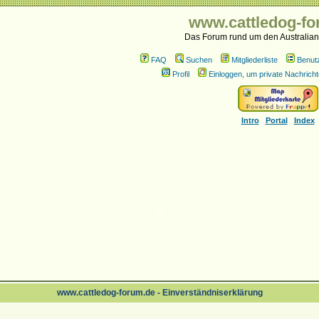
www.cattledog-fo
Das Forum rund um den Australian
FAQ
Suchen
Mitgliederliste
Benut
Profil
Einloggen, um private Nachricht
Intro
Portal
Index
www.cattledog-forum.de - Einverständniserklärung