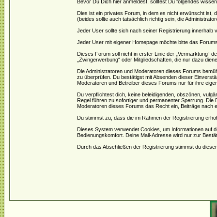
Bevor Du Dich hier anmeldest, solltest Du folgendes wissen
Dies ist ein privates Forum, in dem es nicht erwünscht ist
(beides sollte auch tatsächlich richtig sein, die Administrat
Jeder User sollte sich nach seiner Registrierung innerhalb
Jeder User mit eigener Homepage möchte bitte das Forums- 
Dieses Forum soll nicht in erster Linie der „Vermarktung“ 
„Zwingerwerbung“ oder Mitgliedschaften, die nur dazu diene
Die Administratoren und Moderatoren dieses Forums bemühen 
zu überprüfen. Du bestätigst mit Absenden dieser Einverstä
Moderatoren und Betreiber dieses Forums nur für ihre eigen
Du verpflichtest dich, keine beleidigenden, obszönen, vulg
Regel führen zu sofortiger und permanenter Sperrung. Die B
Moderatoren dieses Forums das Recht ein, Beiträge nach e
Du stimmst zu, dass die im Rahmen der Registrierung erho
Dieses System verwendet Cookies, um Informationen auf d
Bedienungskomfort. Deine Mail-Adresse wird nur zur Bestä
Durch das Abschließen der Registrierung stimmst du dies