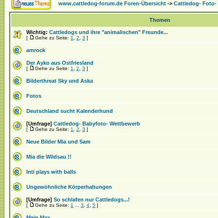
www.cattledog-forum.de Foren-Übersicht
->
Cattledog- Foto
Themen
Wichtig:
Cattledogs und ihre "animalischen" Freunde...
[
Gehe zu Seite:
1
,
2
,
3
]
amrock
Der Ayko aus Ostfriesland
[
Gehe zu Seite:
1
,
2
,
3
]
Bilderthreat Sky und Aska
Fotos
Deutschland sucht Kalenderhund
[Umfrage]
Cattledog- Babyfoto- Wettbewerb
[
Gehe zu Seite:
1
,
2
,
3
]
Neue Bilder Mia und Sam
Mia die Wildsau !!
Inti plays with balls
Ungewöhnliche Körperhaltungen
[Umfrage]
So schlafen nur Cattledogs...!
[
Gehe zu Seite:
1
...
3
,
4
,
5
]
Mein Max