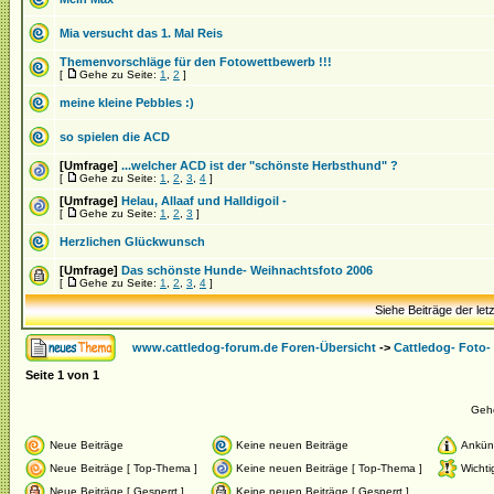
Mia versucht das 1. Mal Reis
Themenvorschläge für den Fotowettbewerb !!!
[
Gehe zu Seite:
1
,
2
]
meine kleine Pebbles :)
so spielen die ACD
[Umfrage]
...welcher ACD ist der "schönste Herbsthund" ?
[
Gehe zu Seite:
1
,
2
,
3
,
4
]
[Umfrage]
Helau, Allaaf und Halldigoil -
[
Gehe zu Seite:
1
,
2
,
3
]
Herzlichen Glückwunsch
[Umfrage]
Das schönste Hunde- Weihnachtsfoto 2006
[
Gehe zu Seite:
1
,
2
,
3
,
4
]
Siehe Beiträge der let
www.cattledog-forum.de Foren-Übersicht
->
Cattledog- Foto
Seite
1
von
1
Geh
Neue Beiträge
Keine neuen Beiträge
Ankün
Neue Beiträge [ Top-Thema ]
Keine neuen Beiträge [ Top-Thema ]
Wichti
Neue Beiträge [ Gesperrt ]
Keine neuen Beiträge [ Gesperrt ]