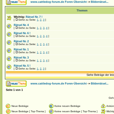
www.cattledog-forum.de Foren-Übersicht
->
Bilderrätsel...
Themen
Wichtig:
Rätsel Nr. 7 !
[
Gehe zu Seite:
1
,
2
,
3
]
Rätsel Nr. 4
[
Gehe zu Seite:
1
,
2
,
3
,
4
]
Rätsel Nr. 6 !
[
Gehe zu Seite:
1
,
2
,
3
,
4
]
Rätsel Nr. 2
[
Gehe zu Seite:
1
,
2
,
3
,
4
]
Rätsel Nr. 1
[
Gehe zu Seite:
1
,
2
,
3
,
4
]
Rätsel Nr. 3
[
Gehe zu Seite:
1
,
2
,
3
,
4
]
Rätsel Nr. 5 !
[
Gehe zu Seite:
1
,
2
,
3
]
Siehe Beiträge der let
www.cattledog-forum.de Foren-Übersicht
->
Bilderrätsel...
Seite
1
von
1
Geh
Neue Beiträge
Keine neuen Beiträge
Ankün
Neue Beiträge [ Top-Thema ]
Keine neuen Beiträge [ Top-Thema ]
Wichti